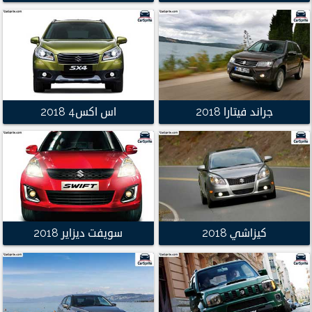
جراند فيتارا 2018
اس اكس4 2018
كيزاشي 2018
سويفت ديزاير 2018