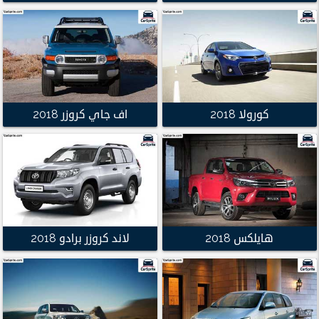
كورولا 2018
اف جاي كروزر 2018
هايلكس 2018
لاند كروزر برادو 2018