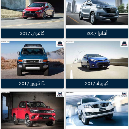
أفانزا 2017
كامري 2017
كورولا 2017
FJ كروزر 2017