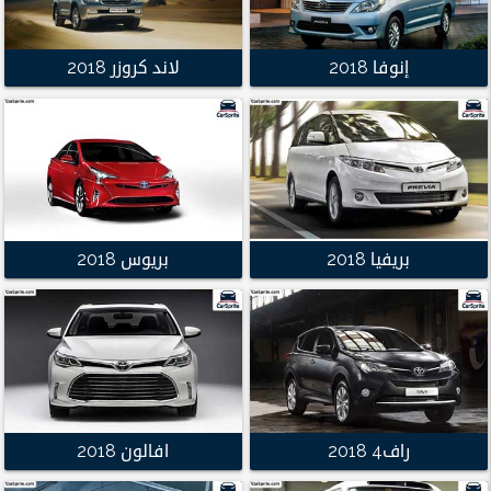
إنوفا 2018
لاند كروزر 2018
بريفيا 2018
بريوس 2018
راف4 2018
افالون 2018