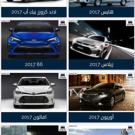
هايس 2017
لاند كروزر بيك أب 2017
زيلاس 2017
86 2017
أوريون 2017
افالون 2017