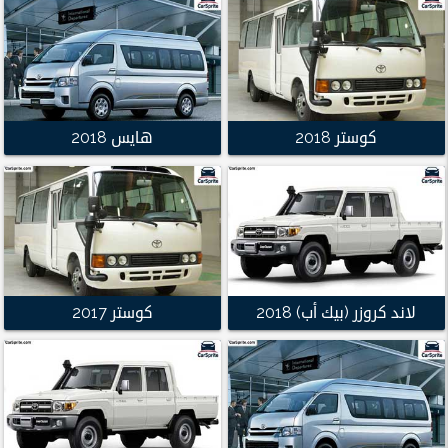
كوستر 2018
هايس 2018
لاند كروزر (بيك أب) 2018
كوستر 2017