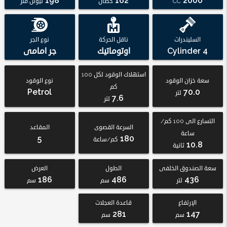
198
162
2000
CC
حصان
نيوتن.متر
السليندرات
ناقل الحركة
نوع الجر
4 Cylinder
اوتوماتيك
جر امامى
استهلاك الوقود لكل 100
سعة خزان الوقود
نوع الوقود
كم
Petrol
70.0
لتر
7.6
لتر
التسارع الى 100 كم/
السرعة القصوى
المقاعد
ساعة
5
180
كم/ساعة
10.8
ثانية
سعة الصندوق الخلفى
الطول
العرض
186
486
436
لتر
سم
سم
الإرتفاع
قاعدة العجلات
281
147
سم
سم