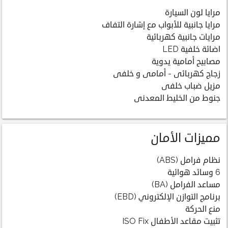
مرايا لون السيارة
مرايا جانبية للأبواب مع إشارة التفاف
مرايات جانبية كهربائية
اضائة خلفية LED
مصابيح أمامية يدوية
زجاج كهربائى - أمامى و خلفى
مزيل ضباب خلفى
جنوط من الخليط المعدنى
مميزات الأمان
نظام فرامل (ABS)
6 وسائد هوائية
مساعد الفرامل (BA)
برنامج التوازن الإلكتروني (EBD)
منع الحركة
تثبيت مقاعد الأطفال ISO Fix