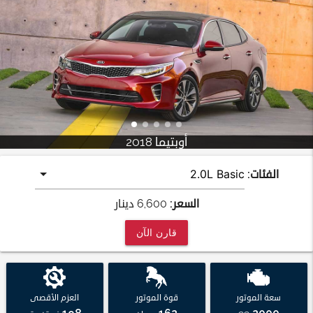
أوبتيما 2018
الفئات:
السعر:
6,600
دينار
قارن الآن
سعة الموتور
قوة الموتور
العزم الأقصى