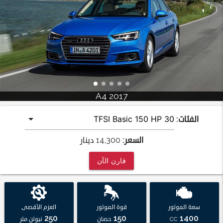
A4 2017
الفئات:
السعر:
14,300
دينار
قارن الآن
سعة الموتور
قوة الموتور
العزم الأقصى
250
150
1400
CC
حصان
نيوتن.متر