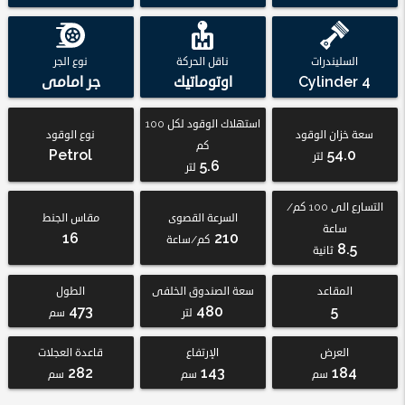
السليندرات
ناقل الحركة
نوع الجر
4 Cylinder
اوتوماتيك
جر امامى
استهلاك الوقود لكل 100
سعة خزان الوقود
نوع الوقود
كم
Petrol
54.0
لتر
5.6
لتر
التسارع الى 100 كم/
السرعة القصوى
مقاس الجنط
ساعة
16
210
كم/ساعة
8.5
ثانية
المقاعد
سعة الصندوق الخلفى
الطول
473
480
5
لتر
سم
العرض
الإرتفاع
قاعدة العجلات
282
143
184
سم
سم
سم