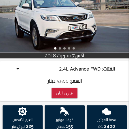
اكس7 سبورت 2018
الفئات:
السعر:
5,500
دينار
قارن الآن
سعة الموتور
قوة الموتور
العزم الأقصى
225
155
2400
CC
حصان
نيوتن.متر