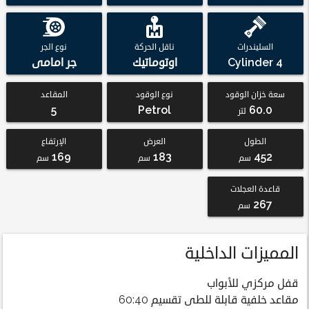
السليندرات
ناقل الحركة
نوع الجر
4 Cylinder
اوتوماتيك
جر امامى
سعة خزان الوقود
نوع الوقود
المقاعد
5
Petrol
60.0
لتر
الطول
العرض
الإرتفاع
169
183
452
سم
سم
سم
قاعدة العجلات
267
سم
المميزات الداخلية
قفل مركزي للأبواب
مقاعد خلفية قابلة للطى تقسيم 60:40