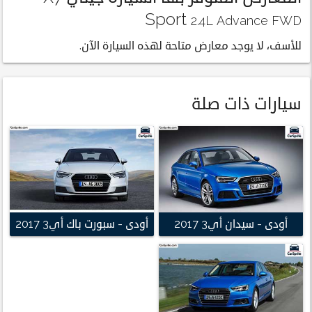
Sport
2.4L Advance FWD
للأسف، لا يوجد معارض متاحة لهذه السيارة الآن.
سيارات ذات صلة
أودى - سيدان أي3 2017
أودى - سبورت باك أي3 2017