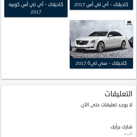
كاديلاك - أي تي أس 2017
كاديلاك - أي تي أس كوبيه
2017
كاديلاك - سي تي6 2017
التعليقات
لا يوجد تعليقات حتى الآن.
شارك برأيك
الاسم