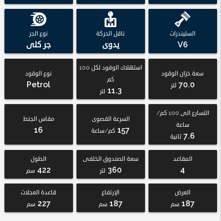
السليندرات
ناقل الحركة
نوع الجر
V6
يدوى
جر كلى
استهلاك الوقود لكل 100
سعة خزان الوقود
نوع الوقود
كم
Petrol
70.0
لتر
11.3
لتر
التسارع الى 100 كم/
السرعة القصوى
مقاس الجنط
ساعة
16
157
كم/ساعة
7.6
ثانية
المقاعد
سعة الصندوق الخلفى
الطول
422
360
4
لتر
سم
العرض
الإرتفاع
قاعدة العجلات
227
187
187
سم
سم
سم