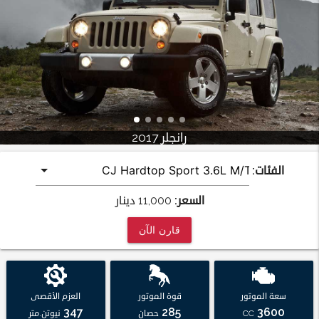
رانجلر 2017
الفئات:
السعر:
11,000
دينار
قارن الآن
سعة الموتور
قوة الموتور
العزم الأقصى
347
285
3600
CC
حصان
نيوتن.متر