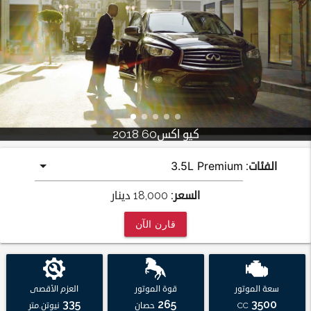
كيو اكس60 2018
الفئات:
السعر:
18,000
دينار
قارن الآن
سعة الموتور
قوة الموتور
العزم الأقصى
335
265
3500
CC
حصان
نيوتن.متر