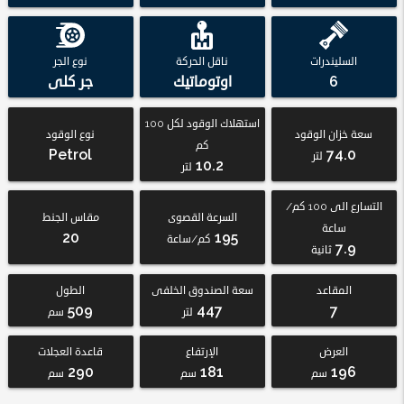
السليندرات
ناقل الحركة
نوع الجر
6
اوتوماتيك
جر كلى
استهلاك الوقود لكل 100
سعة خزان الوقود
نوع الوقود
كم
Petrol
74.0
لتر
10.2
لتر
التسارع الى 100 كم/
السرعة القصوى
مقاس الجنط
ساعة
20
195
كم/ساعة
7.9
ثانية
المقاعد
سعة الصندوق الخلفى
الطول
509
447
7
لتر
سم
العرض
الإرتفاع
قاعدة العجلات
290
181
196
سم
سم
سم