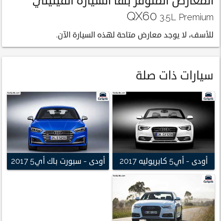
المعارض المتوفر بها السيارة انفينيتي
QX60
3.5L Premium
للأسف، لا يوجد معارض متاحة لهذه السيارة الآن.
سيارات ذات صلة
أودى - أي5 كابريوليه 2017
أودى - سبورت باك أي5 2017