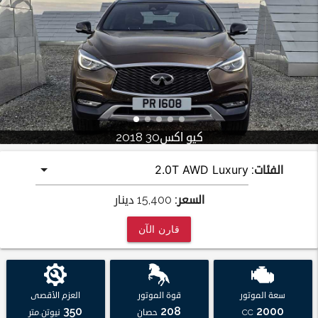
كيو اكس30 2018
الفئات:
السعر:
15,400
دينار
قارن الآن
سعة الموتور
قوة الموتور
العزم الأقصى
350
208
2000
CC
حصان
نيوتن.متر