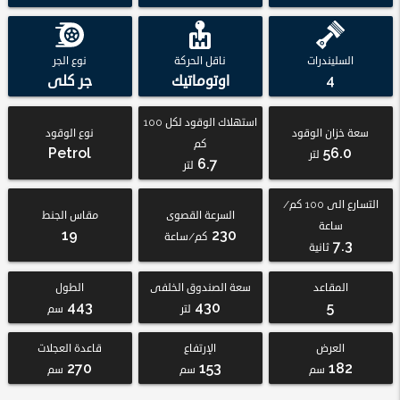
السليندرات
ناقل الحركة
نوع الجر
4
اوتوماتيك
جر كلى
استهلاك الوقود لكل 100
سعة خزان الوقود
نوع الوقود
كم
Petrol
56.0
لتر
6.7
لتر
التسارع الى 100 كم/
السرعة القصوى
مقاس الجنط
ساعة
19
230
كم/ساعة
7.3
ثانية
المقاعد
سعة الصندوق الخلفى
الطول
443
430
5
لتر
سم
العرض
الإرتفاع
قاعدة العجلات
270
153
182
سم
سم
سم