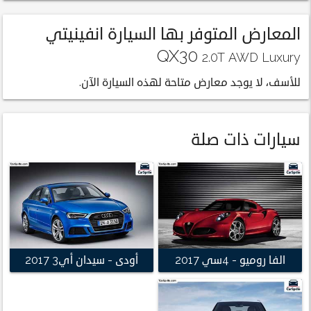
المعارض المتوفر بها السيارة انفينيتي
QX30
2.0T AWD Luxury
للأسف، لا يوجد معارض متاحة لهذه السيارة الآن.
سيارات ذات صلة
الفا روميو - 4سي 2017
أودى - سيدان أي3 2017